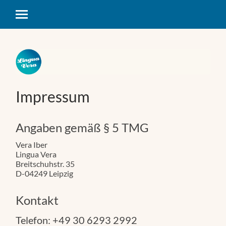
Attiva/disattiva
il
menu
sui
dispositivi
mobili
Impressum
Angaben gemäß § 5 TMG
Vera Iber
Lingua Vera
Breitschuhstr. 35
D-04249 Leipzig
Kontakt
Telefon: +49 30 6293 2992